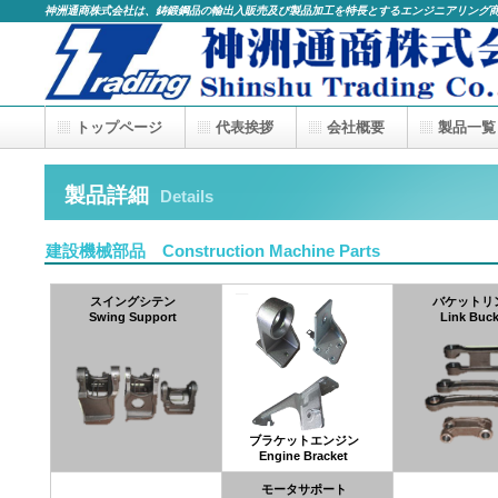
神洲通商株式会社は、鋳鍛鋼品の輸出入販売及び製品加工を特長とするエンジニアリング
トップページ
代表挨拶
会社概要
製品一覧
製品詳細
Details
建設機械部品 Construction Machine Parts
スイングシテン
バケットリ
Swing Support
Link Buck
ブラケットエンジン
Engine Bracket
モータサポート